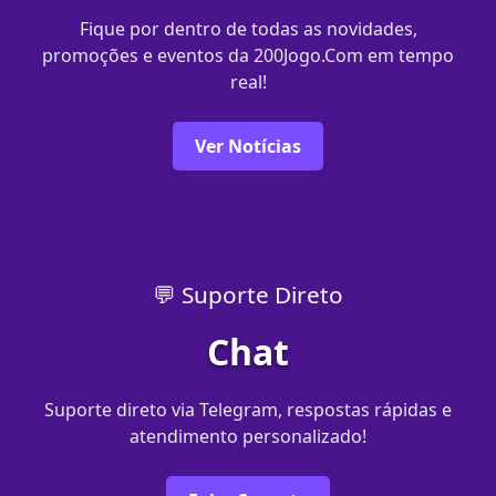
Fique por dentro de todas as novidades,
promoções e eventos da 200Jogo.Com em tempo
real!
Ver Notícias
💬 Suporte Direto
Chat
Suporte direto via Telegram, respostas rápidas e
atendimento personalizado!