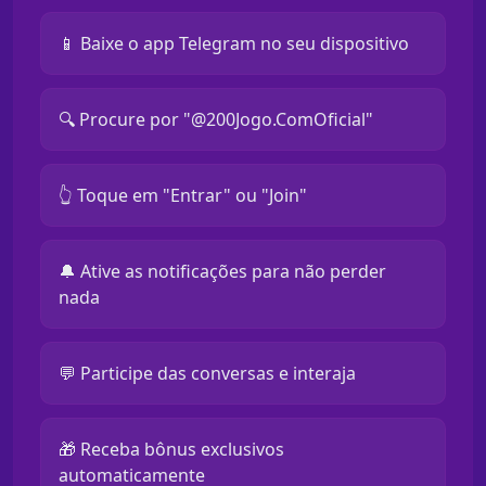
📱 Baixe o app Telegram no seu dispositivo
🔍 Procure por "@200Jogo.ComOficial"
👆 Toque em "Entrar" ou "Join"
🔔 Ative as notificações para não perder
nada
💬 Participe das conversas e interaja
🎁 Receba bônus exclusivos
automaticamente