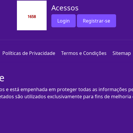
Acessos
Login
Registrar-se
Políticas de Privacidade
Termos e Condições
Sitemap
de
rios e está empenhada em proteger todas as informações p
tados são utilizados exclusivamente para fins de melhoria