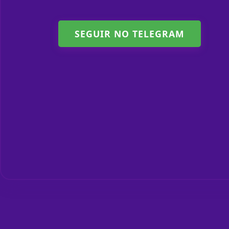
SEGUIR NO TELEGRAM