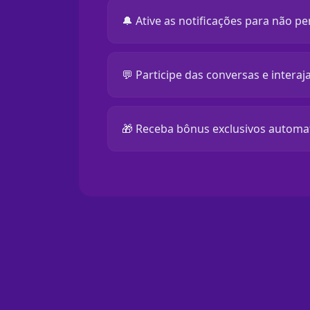
🔔 Ative as notificações para não p
💬 Participe das conversas e interaj
🎁 Receba bônus exclusivos autom