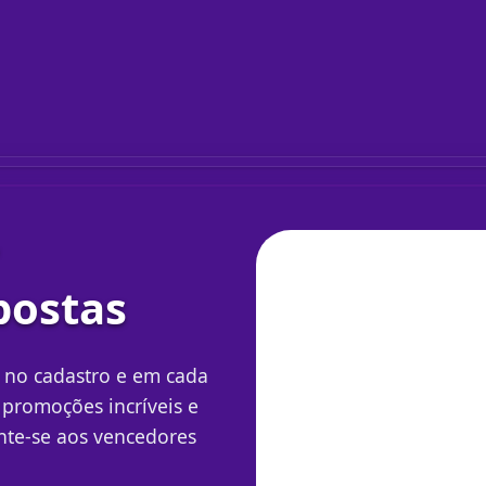
postas
 no cadastro e em cada
 promoções incríveis e
unte-se aos vencedores