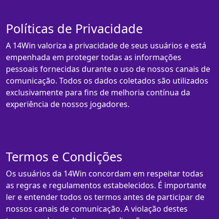
Políticas de Privacidade
A 14Win valoriza a privacidade de seus usuários e está
empenhada em proteger todas as informações
pessoais fornecidas durante o uso de nossos canais de
comunicação. Todos os dados coletados são utilizados
exclusivamente para fins de melhoria contínua da
experiência de nossos jogadores.
Termos e Condições
Os usuários da 14Win concordam em respeitar todas
as regras e regulamentos estabelecidos. É importante
ler e entender todos os termos antes de participar de
nossos canais de comunicação. A violação destes