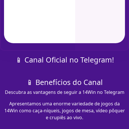
📱 Canal Oficial no Telegram!
📱 Benefícios do Canal
Descubra as vantagens de seguir a 14Win no Telegram
Apresentamos uma enorme variedade de jogos da
14Win como caça-níqueis, jogos de mesa, vídeo pôquer
e crupiês ao vivo.