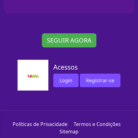
SEGUIR AGORA
Acessos
Login
Registrar-se
Políticas de Privacidade
Termos e Condições
Sitemap